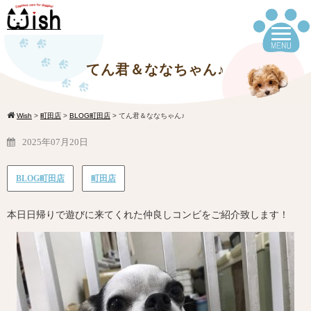
てん君＆ななちゃん♪
Wish
>
町田店
>
BLOG町田店
>
てん君＆ななちゃん♪
2025年07月20日
BLOG町田店
町田店
本日日帰りで遊びに来てくれた仲良しコンビをご紹介致します！