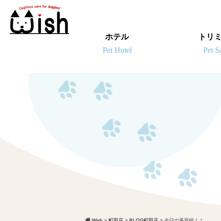
ホテル
トリ
Wish
>
町田店
>
BLOG町田店
>
今日の美容組！！