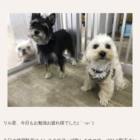
リル君、今日もお勉強お疲れ様でした(｀･ω･´)ゞ