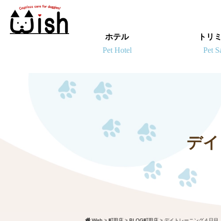
ホテル
トリ
デイ
Wish
>
町田店
>
BLOG町田店
>
デイトレーニング４日目