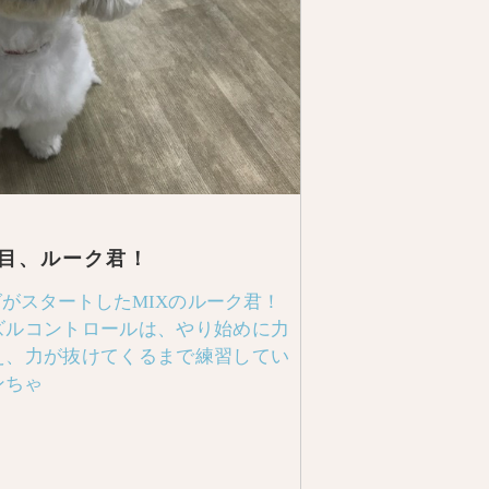
目、ルーク君！
がスタートしたMIXのルーク君！
ズルコントロールは、やり始めに力
え、力が抜けてくるまで練習してい
ンちゃ