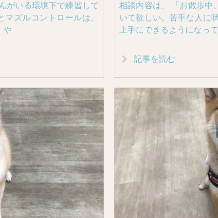
ゃんがいる環境下で練習して
相談内容は、 「お散歩中
ルとマズルコントロールは、
いて欲しい。苦手な人に吠
、や
上手にできるようになっ
記事を読む