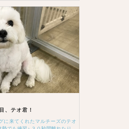
目、テオ君！
グに来てくれたマルチーズのテオ
の体勢でも練習♪ ３０秒間離れたり、