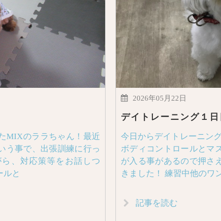
2026年05月22日
デイトレーニング１日
たMIXのララちゃん！最近
今日からデイトレーニング
いう事で、出張訓練に行っ
ボディコントロールとマ
がら、対応策等をお話しつ
が入る事があるので押さ
ールと
きました！ 練習中他のワ
記事を読む