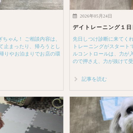
2026年05月24日
デイトレーニング１日
ぎちゃん！ ご相談内容は、
先日しつけ診断に来てくれ
て止まったり、帰ろうとし
トレーニングがスタート
日帰りやお泊まりでお店の環
ルコントロールは、力が
ので押さえ、力が抜けて
記事を読む