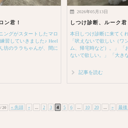
2026年05月13日
ロン君！
しつけ診断、ルーク君
ニングがスタートしたマロ
本日しつけ診断に来てくれ
習していきました♪ Heel
「吠えないで欲しい（ワ
ん坊のララちゃんが、間に
ム、帰宅時など）。」 「
ないで欲しい。」 「大き
記事を読む
« 先頭
«
...
2
3
4
5
6
...
10
20
...
»
最後 
 / 20