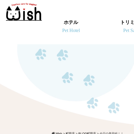
ホテル
トリ
Wish
>
町田店
>
BLOG町田店
>
今日の美容組！！