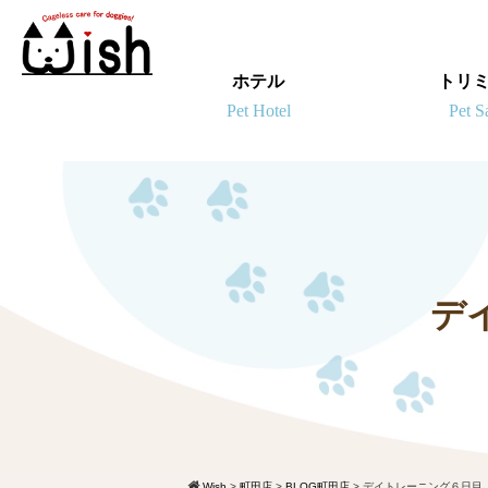
ホテル
トリ
デ
Wish
>
町田店
>
BLOG町田店
>
デイトレーニング６日目