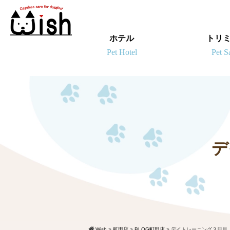
ホテル
トリ
デ
Wish
>
町田店
>
BLOG町田店
>
デイトレーニング３日目