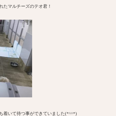
れたマルチーズのテオ君！
着いて待つ事ができていました(*^^*)