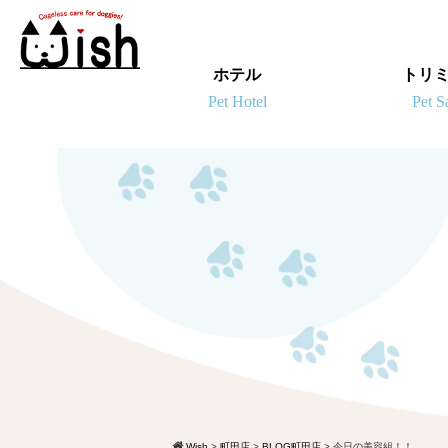
ホテル
トリ
Wish
>
町田店
>
BLOG町田店
>
今日の美容組！！