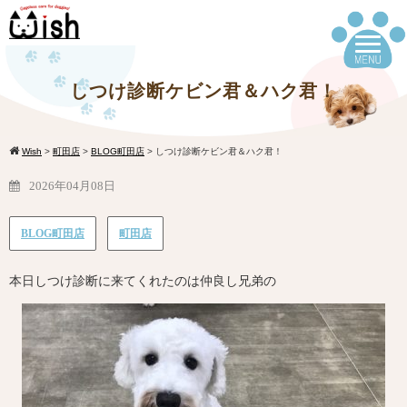
しつけ診断ケビン君＆ハク君！
Wish
>
町田店
>
BLOG町田店
>
しつけ診断ケビン君＆ハク君！
2026年04月08日
BLOG町田店
町田店
本日しつけ診断に来てくれたのは仲良し兄弟の