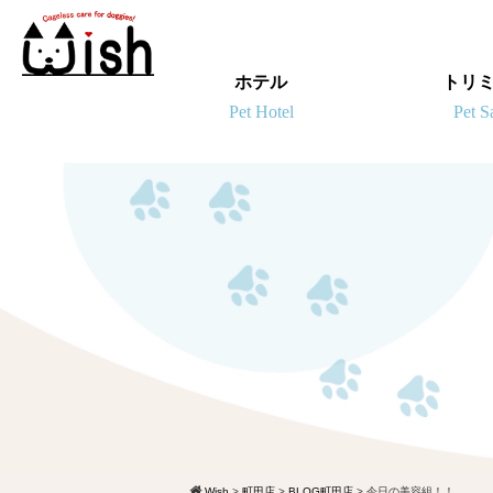
ホテル
トリ
Wish
>
町田店
>
BLOG町田店
>
今日の美容組！！