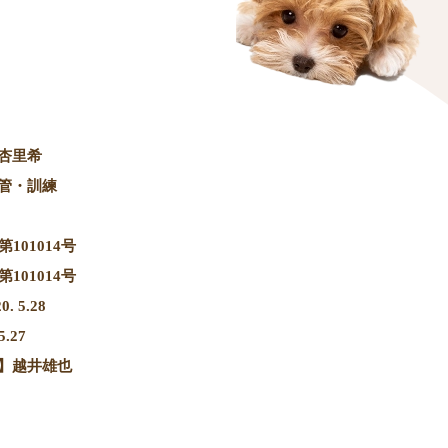
杏里希
管・訓練
101014号
101014号
 5.28
.27
】越井雄也