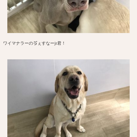
ワイマナラーのゔぇすなーjr君！