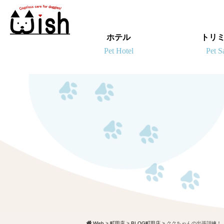
ホテル
トリ
Wish
>
町田店
>
BLOG町田店
>
ククちゃんの出張訓練！