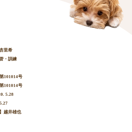
杏里希
管・訓練
101014号
101014号
 5.28
.27
】越井雄也