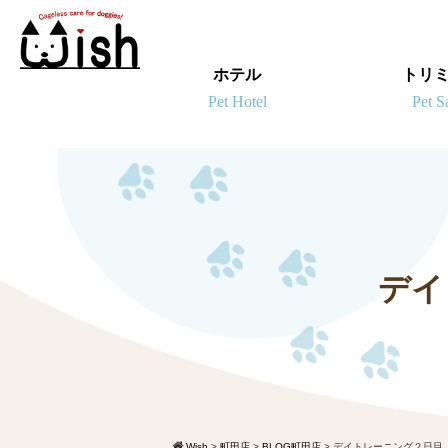
ホテル
トリ
デイ
Wish
>
町田店
>
BLOG町田店
>
デイトレーニング２日目