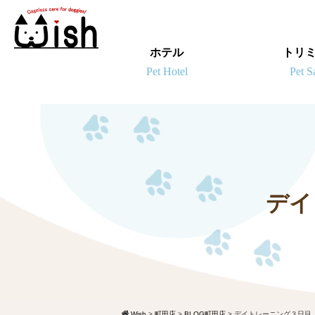
ホテル
トリ
デイ
Wish
>
町田店
>
BLOG町田店
>
デイトレーニング３日目