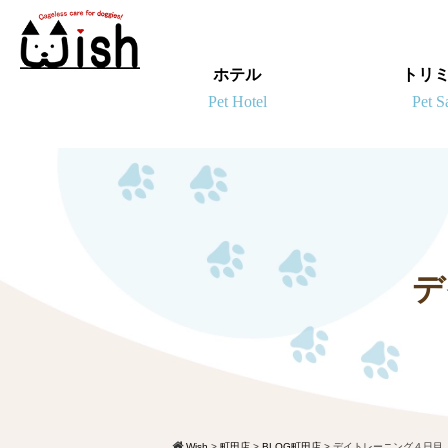
ホテル
トリ
デ
Wish
>
町田店
>
BLOG町田店
>
デイトレーニング４日目