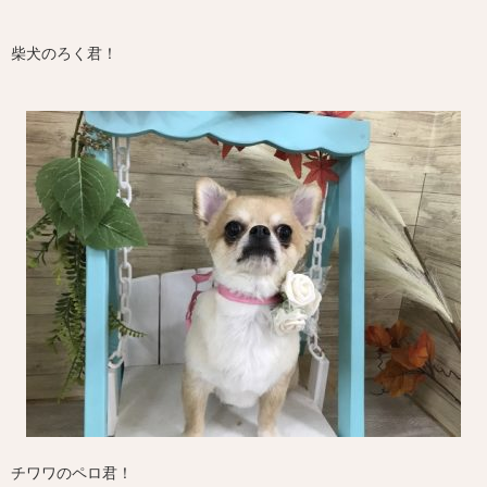
柴犬のろく君！
チワワのペロ君！