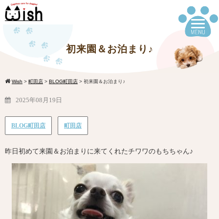
初来園＆お泊まり♪
Wish
>
町田店
>
BLOG町田店
>
初来園＆お泊まり♪
2025年08月19日
BLOG町田店
町田店
昨日初めて来園＆お泊まりに来てくれたチワワのもちちゃん♪