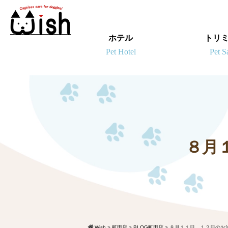
ホテル
トリ
８月
Wish
>
町田店
>
BLOG町田店
>
８月１１日、１２日のお